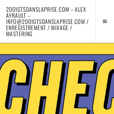
Aller
2DOIGTSDANSLAPRISE.COM – ALEX
au
AYRAULT –
contenu
INFO@2DOIGTSDANSLAPRISE.COM /
principal
Activ
ENREGISTREMENT / MIXAGE /
la
MASTERING
colo
latér