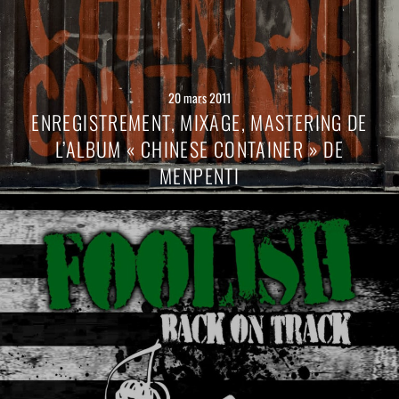
20 mars 2011
ENREGISTREMENT, MIXAGE, MASTERING DE
L’ALBUM « CHINESE CONTAINER » DE
MENPENTI
Lire
la
suite
→