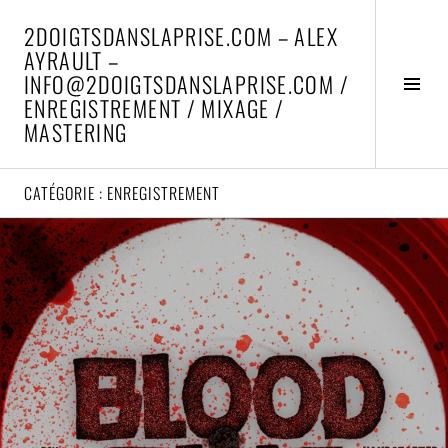
Aller
2DOIGTSDANSLAPRISE.COM – ALEX
au
AYRAULT –
contenu
INFO@2DOIGTSDANSLAPRISE.COM /
principal
Activ
ENREGISTREMENT / MIXAGE /
la
MASTERING
colo
latér
CATÉGORIE :
ENREGISTREMENT
Lire
la
suite
→