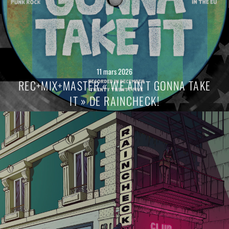
11 mars 2026
REC+MIX+MASTER « WE AIN’T GONNA TAKE
IT » DE RAINCHECK!
Lire
la
suite
→