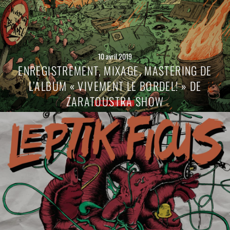
10 avril 2019
ENREGISTREMENT, MIXAGE, MASTERING DE
L’ALBUM « VIVEMENT LE BORDEL! » DE
ZARATOUSTRA SHOW
Lire
la
suite
→