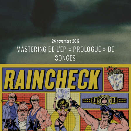
24 novembre 2017
MASTERING DE L’EP « PROLOGUE » DE
SONGES
Lire
la
suite
→