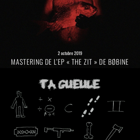
2 octobre 2019
MASTERING DE L’EP « THE ZIT » DE BØBINE
Lire
la
suite
→