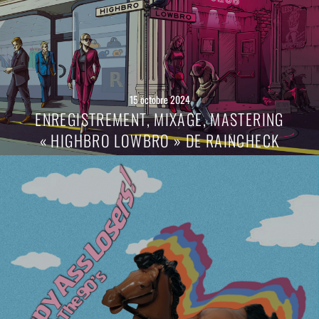
15 octobre 2024
ENREGISTREMENT, MIXAGE, MASTERING
« HIGHBRO LOWBRO » DE RAINCHECK
Lire
la
suite
→