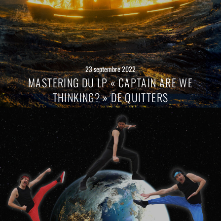
23 septembre 2022
MASTERING DU LP « CAPTAIN ARE WE
THINKING? » DE QUITTERS
Lire
la
suite
→