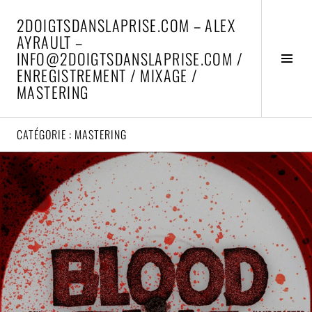
Aller
2DOIGTSDANSLAPRISE.COM – ALEX
au
AYRAULT –
contenu
INFO@2DOIGTSDANSLAPRISE.COM /
principal
Activ
ENREGISTREMENT / MIXAGE /
la
MASTERING
colo
latér
CATÉGORIE :
MASTERING
Lire
la
suite
→