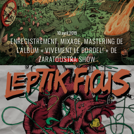
10 avril 2019
ENREGISTREMENT, MIXAGE, MASTERING DE
L’ALBUM « VIVEMENT LE BORDEL! » DE
ZARATOUSTRA SHOW
Lire
la
suite
→