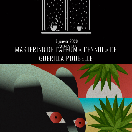
15 janvier 2020
MASTERING DE L’ALBUM « L’ENNUI » DE
GUERILLA POUBELLE
Lire
la
suite
→