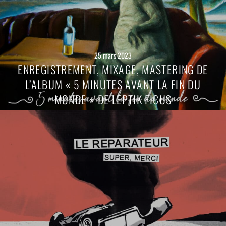
25 mars 2023
ENREGISTREMENT, MIXAGE, MASTERING DE
L’ALBUM « 5 MINUTES AVANT LA FIN DU
MONDE » DE LEPTIK FICUS
Lire
la
suite
→