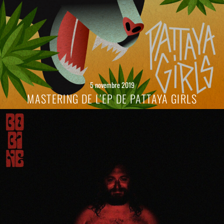
5 novembre 2019
MASTERING DE L’EP DE PATTAYA GIRLS
Lire
la
suite
→