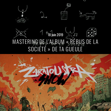
18 juin 2019
MASTERING DE L’ALBUM « RÉBUS DE LA
SOCIÉTÉ » DE TA GUEULE
Lire
la
suite
→