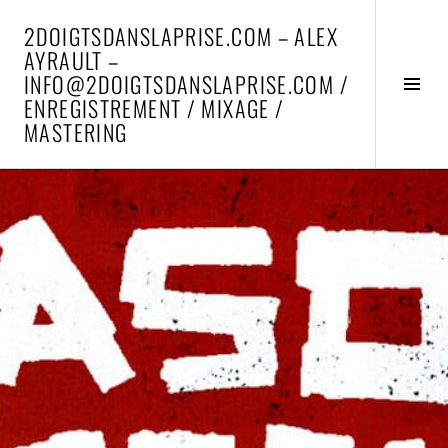
Aller
2DOIGTSDANSLAPRISE.COM – ALEX
au
AYRAULT –
contenu
INFO@2DOIGTSDANSLAPRISE.COM /
principal
Activ
ENREGISTREMENT / MIXAGE /
la
MASTERING
colo
latér