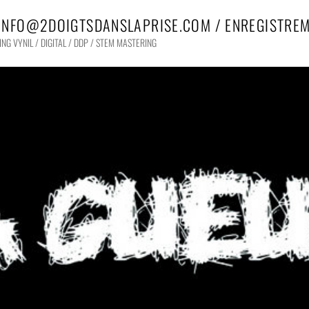
 INFO@2DOIGTSDANSLAPRISE.COM / ENREGISTREM
G VYNIL / DIGITAL / DDP / STEM MASTERING