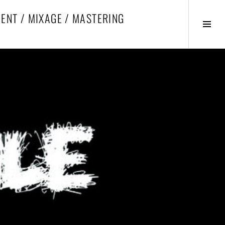
ENT / MIXAGE / MASTERING
Activ
la
colo
latér