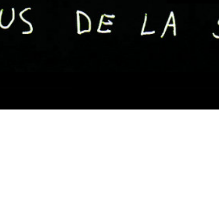
18 juin 2019
TERING DE L’ALBUM « RÉBUS D
SOCIÉTÉ » DE TA GUEULE