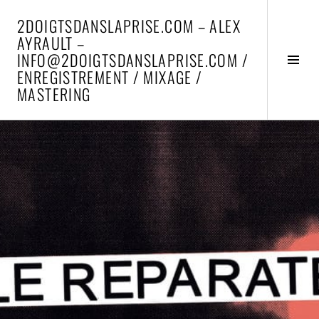
Aller
2DOIGTSDANSLAPRISE.COM – ALEX
au
AYRAULT –
contenu
INFO@2DOIGTSDANSLAPRISE.COM /
principal
Activ
ENREGISTREMENT / MIXAGE /
la
MASTERING
colo
latér