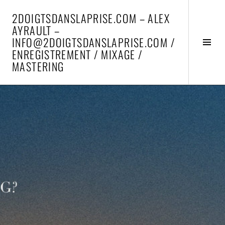
Aller
2DOIGTSDANSLAPRISE.COM – ALEX
au
AYRAULT –
contenu
INFO@2DOIGTSDANSLAPRISE.COM /
principal
Activ
ENREGISTREMENT / MIXAGE /
la
MASTERING
colo
latér